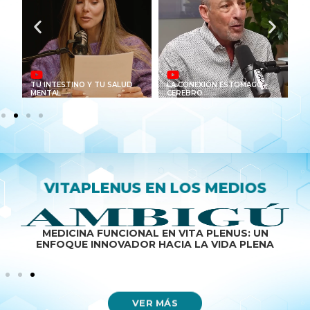
TU INTESTINO Y TU SALUD
LA CONEXIÓN ESTOMAGO -
C
MENTAL
CEREBRO
T
VITAPLENUS EN LOS MEDIOS
VITA PLENUS TRANSFORMA LA SALUD CON UN
MODELO INTEGRAL DE MEDICINA FUNCIONAL
VER MÁS