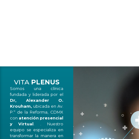
VITA
PLENUS
Somos una clínica
fundada y liderada por el
Dr, Alexander O.
Krouham,
ubicada en Av.
P.º de la Reforma, CDMX
con
atención
presencial
y
Virtual
. . Nuestro
equipo se especializa en
transformar la manera en