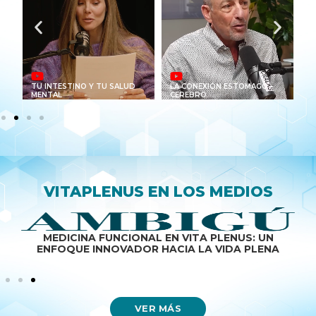
TU INTESTINO Y TU SALUD
LA CONEXIÓN ESTOMAGO -
C
MENTAL
CEREBRO
T
VITAPLENUS EN LOS MEDIOS
VITA PLENUS TRANSFORMA LA SALUD CON UN
MODELO INTEGRAL DE MEDICINA FUNCIONAL
VER MÁS