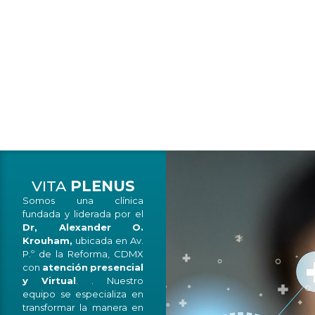
VITA
PLENUS
Somos una clínica
fundada y liderada por el
Dr, Alexander O.
Krouham,
ubicada en Av.
P.º de la Reforma, CDMX
con
atención
presencial
y
Virtual
. . Nuestro
equipo se especializa en
transformar la manera en