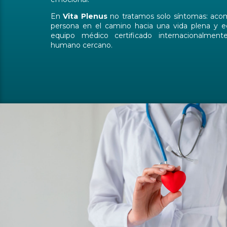
se centra en encontrar la causa raíz de cada pa
planes personalizados que mejoran tu bienestar
emocional.
En
Vita
Plenus
no tratamos solo síntomas: ac
persona en el camino hacia una vida plena y eq
equipo médico certificado internacionalmen
humano cercano.