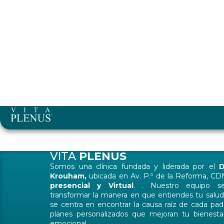
VITA
PLENUS
Somos una clínica fundada y liderada por el
D
Krouham,
ubicada en Av. P.º de la Reforma, C
presencial
y
Virtual
. . Nuestro equipo se
transformar la manera en que entiendes tu salu