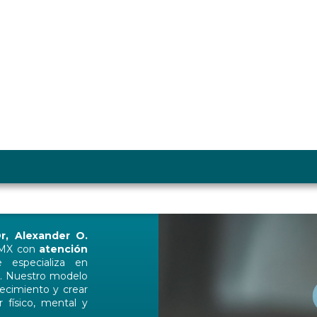
r, Alexander O.
DMX con
atención
 especializa en
d. Nuestro modelo