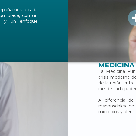
decimiento y crear
 físico, mental y
ompañamos a cada
uilibrada, con un
te y un enfoque
MEDICINA
La Medicina Func
crisis moderna de
de la unión entr
raíz de cada pade
A diferencia de 
responsables de l
microbios y alérg